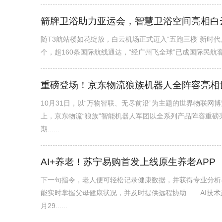
箭牌卫浴助力亚运会，智慧卫浴空间亮相白
随T3航站楼如花绽放，白云机场正式迈入“五跑三楼”新时代
个，超160条国际航线通达，“经广州飞全球”已成国际民航客货
重磅登场！京东物流狼族机器人全阵容亮相
10月31日，以“万物智联、无尽前沿”为主题的世界物联
上，京东物流“狼族”智能机器人军团以全系列产品阵容重磅
期......
AI+养老！苏宁易购首发上线原生养老APP
下一句指令，老人便可轻松记录健康数据，并获得专业分析
能实时掌握父母健康状况，并及时提供远程协助……AI技术
月29......