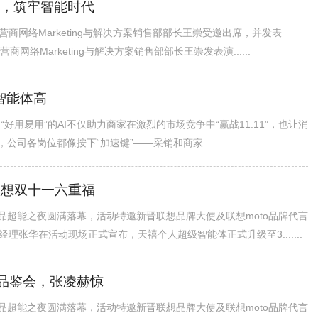
智，筑牢智能时代
商网络Marketing与解决方案销售部部长王崇受邀出席，并发表
网络Marketing与解决方案销售部部长王崇发表演......
万智能体高
“好用易用”的AI不仅助力商家在激烈的市场竞争中“赢战11.11”，也让消
公司各岗位都像按下“加速键”——采销和商家......
联想双十一六重福
季新品超能之夜圆满落幕，活动特邀新晋联想品牌大使及联想moto品牌代言
张华在活动现场正式宣布，天禧个人超级智能体正式升级至3.......
品鉴会，张凌赫惊
季新品超能之夜圆满落幕，活动特邀新晋联想品牌大使及联想moto品牌代言