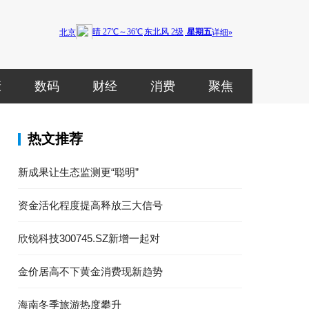
康
数码
财经
消费
聚焦
热文推荐
新成果让生态监测更“聪明”
资金活化程度提高释放三大信号
欣锐科技300745.SZ新增一起对
金价居高不下黄金消费现新趋势
海南冬季旅游热度攀升