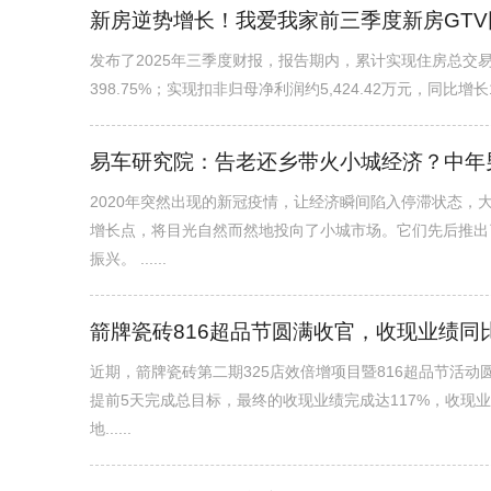
新房逆势增长！我爱我家前三季度新房GTV同
发布了2025年三季度财报，报告期内，累计实现住房总交易金额
398.75%；实现扣非归母净利润约5,424.42万元，同比增长17
易车研究院：告老还乡带火小城经济？中年
2020年突然出现的新冠疫情，让经济瞬间陷入停滞状态
增长点，将目光自然而然地投向了小城市场。它们先后推出
振兴。 ......
箭牌瓷砖816超品节圆满收官，收现业绩同比
近期，箭牌瓷砖第二期325店效倍增项目暨816超品节活
提前5天完成总目标，最终的收现业绩完成达117%，收现业
地......