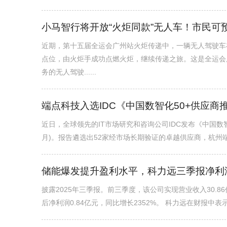
小马智行将开放“火炬同款”无人车！市民可
近期，第十五届全运会广州站火炬传递中，一辆无人驾驶车
点位，由火炬手成功点燃火炬，继续传递之旅。这是全运会
务的无人驾驶......
端点科技入选IDC《中国数智化50+供应商推
近日，全球领先的IT市场研究和咨询公司IDC发布《中国数智化50
月)。报告遴选出52家经市场长期验证的卓越供应商，杭州端点网
储能爆发提升盈利水平，科力远三季报净利润
披露2025年三季报。前三季度，该公司实现营业收入30.86
后净利润0.84亿元，同比增长2352%。 科力远在财报中表