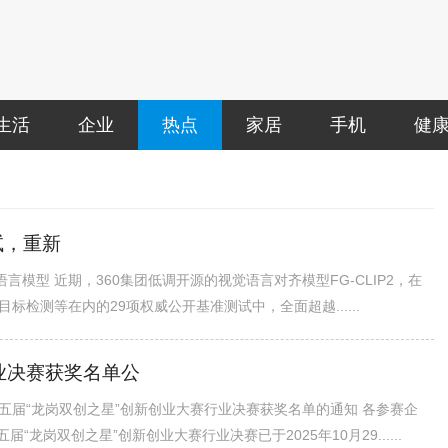
生活
企业
热点
家居
手机
健
试，重新
觉语言模型 近期，360集团低调开源的视觉语言对齐模型FG-CLIP2，在
检测等在内的29项权威公开基准测试中，全面超越......
业决赛获奖名单公
届“龙岗双创之星”创新创业大赛行业决赛获奖名单的通知 各参赛企
龙岗双创之星”创新创业大赛行业决赛已于2025年10月29......