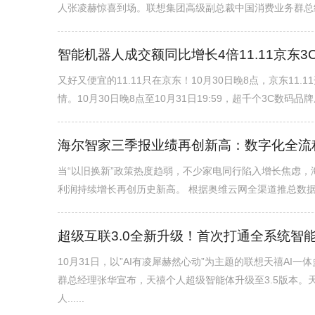
人张凌赫惊喜到场。联想集团高级副总裁中国消费业务群总经理
智能机器人成交额同比增长4倍11.11京东3
又好又便宜的11.11只在京东！10月30日晚8点，京东11
情。10月30日晚8点至10月31日19:59，超千个3C数码品
海尔智家三季报业绩再创新高：数字化全流
当“以旧换新”政策热度趋弱，不少家电同行陷入增长焦虑，
利润持续增长再创历史新高。 根据奥维云网全渠道推总数据，202
超级互联3.0全新升级！首次打通全系统智能
10月31日，以”AI有凌犀赫然心动”为主题的联想天禧A
群总经理张华宣布，天禧个人超级智能体升级至3.5版本
人......