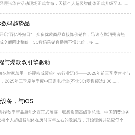
张华在活动现场正式宣布，天禧个人超级智能体正式升级至3.......
C数码趋势品
.11开启“百亿补贴日”，众多优质商品直接降价销售，迅速点燃消费者热
牌成交额同比翻倍，3C数码采销直播间不惧比价，多......
程与爆款双引擎驱动
海尔智家却用一份硬核成绩单打破行业沉闷——2025年前三季度营收与
5年三季度单季度中国家电行业(不含3C)零售额达1,98......
设备，与iOS
I一体多端秋季新品超能之夜正式落幕，联想集团高级副总裁、中国消费业务
。天禧个人超级智能体在历时两年左右的发展后，开始理解并适应每个