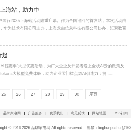
5上海站，助力中
中国行2025上海站活动隆重启幕。作为全国巡回的首发站，本次活动由
，华为技术有限公司主办，上海龙由信息科技有限公司协办，汇聚数百
折起
AI智惠季”大型优惠活动，为广大企业及开发者送上全栈AI云的政策及
kens大模型免费体验，助力企业零门槛点燃AI创造力；提......
25
26
27
28
29
30
尾页
品牌家电网
|
广告服务
|
联系我们
|
意见反馈
|
网站地图
|
RSS订阅
right © 2016-
2026 品牌家电网 All rights reserved. 邮箱：linghunposhui@16