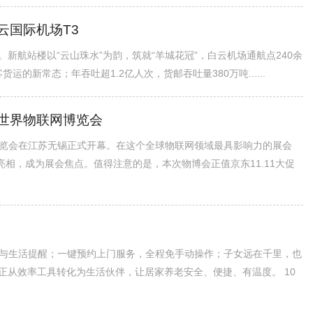
云国际机场T3
。新航站楼以“云山珠水”为韵，筑就“羊城花冠”，白云机场通航点240余
运的新常态；年吞吐超1.2亿人次，货邮吞吐量380万吨......
世界物联网博览会
网博览会在江苏无锡正式开幕。在这个全球物联网领域最具影响力的展会
亮相，成为展会焦点。值得注意的是，本次物博会正值京东11.11大促
与生活提醒；一键预约上门服务，全程免手动操作；子女远在千里，也
正从效率工具转化为生活伙伴，让居家养老安全、便捷、有温度。 10